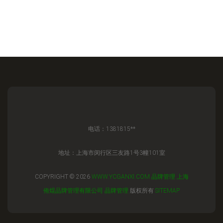
电话：1381815**
地址：上海市闵行区三友路1号3幢101室
COPYRIGHT © 2026
WWW.YCGANXI.COM
品牌管理
上海
侑焜品牌管理有限公司
品牌管理
版权所有
SITEMAP